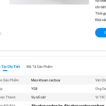
tối thi
chi tiế
Thời gi
Khả nă
Tin Chi Tiết
Mô Tả Sản Phẩm
n Sản Phẩm:
Mẹo khoan cacbua
Vật Ch
p:
YG8
Ứng Dụ
oàn Thành:
Vụ nổ cát
VỊ TRÍ:
m Nổi Bật:
đầu phun cacbua bo
,
đầu phun cacbua vonfram