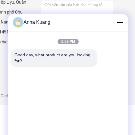
ệp Liyu, Quận
ành phố Chu
ồ Nam.
Anna Kuang
14519
Gửi
rbide.com
1:58 PM
Good day, what product are you looking 
for?
bide Co., Ltd.. All Rights Reserved.