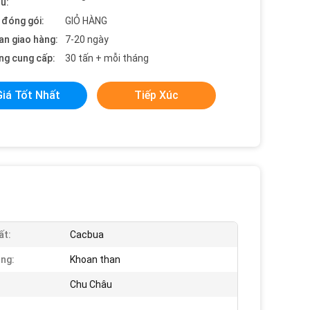
ểu:
t đóng gói:
GIỎ HÀNG
an giao hàng:
7-20 ngày
ng cung cấp:
30 tấn + mỗi tháng
Giá Tốt Nhất
Tiếp Xúc
ất:
Cacbua
ng:
Khoan than
Chu Châu