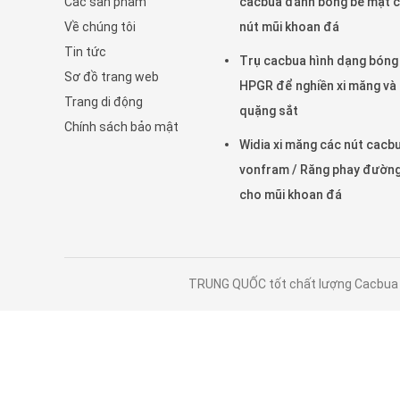
Các sản phẩm
cacbua đánh bóng bề mặt 
Về chúng tôi
nút mũi khoan đá
Tin tức
Trụ cacbua hình dạng bóng
Sơ đồ trang web
HPGR để nghiền xi măng và
Trang di động
quặng sắt
Chính sách bảo mật
Widia xi măng các nút cacb
vonfram / Răng phay đườn
cho mũi khoan đá
TRUNG QUỐC tốt chất lượng Cacbua vo