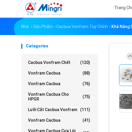
Trang Ch
Nhà
Sản Phẩm
Cacbua Vonfram Tùy Chỉnh
Khả Năng 
Catagories
Cacbua Vonfram Chết
(120)
Vonfram Cacbua
(88)
Vonfram Cacbua
(76)
Vonfram Cacbua Cho
(75)
HPGR
Lưỡi Cắt Cacbua Vonfram
(111)
Vonfram Cacbua
(41)
Vonfram Cacbua Cưa Lời