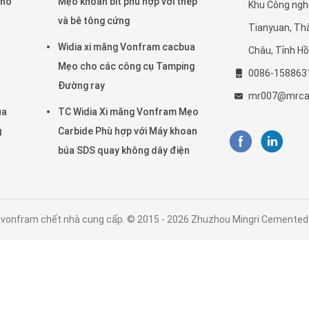
cho
Mẹo khoan bit phù hợp với thép
Khu Công nghi
và bê tông cứng
Tianyuan, Th
Widia xi măng Vonfram cacbua
Châu, Tỉnh H
Mẹo cho các công cụ Tamping
0086-158863
Đường ray
mr007@mrca
ua
TC Widia Xi măng Vonfram Mẹo
g
Carbide Phù hợp với Máy khoan
búa SDS quay không dây điện
nfram chết nhà cung cấp. © 2015 - 2026 Zhuzhou Mingri Cemented Car