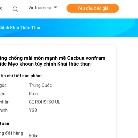
Vietnamese
ức
Yêu cầu báo giá
hỉnh Khai Thác Than
ăng chống mài mòn mạnh mẽ Cacbua vonfram
bide Mẹo khoan tùy chỉnh Khai thác than
tin chi tiết sản phẩm:
gốc:
Trung Quốc
iệu:
Rixin
nhận:
CE ROHS ISO UL
hình:
YG8
toán:
ng đặt hàng
50kg