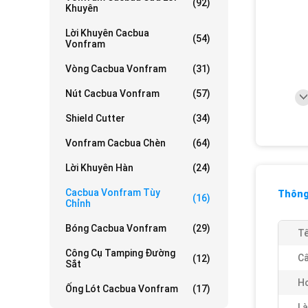
(92)
Khuyên
Lời Khuyên Cacbua
(54)
Vonfram
Vòng Cacbua Vonfram
(31)
Nút Cacbua Vonfram
(57)
Shield Cutter
(34)
Vonfram Cacbua Chèn
(64)
Lời Khuyên Hàn
(24)
Cacbua Vonfram Tùy
Thông 
(16)
Chỉnh
Bóng Cacbua Vonfram
(29)
Tê
Công Cụ Tamping Đường
Cấ
(12)
Sắt
H
Ống Lót Cacbua Vonfram
(17)
Là