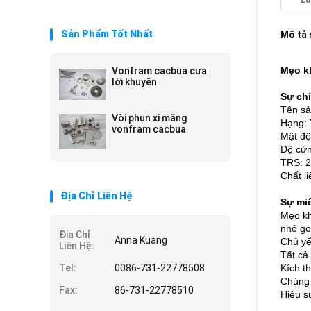
Sản Phẩm Tốt Nhất
Mô tả
Mẹo k
Vonfram cacbua cưa
lời khuyên
Sự chỉ
Tên sả
Vòi phun xi măng
Hạng:
vonfram cacbua
Mật độ
Độ cứn
TRS: 
Chất l
Địa Chỉ Liên Hệ
Sự miê
Mẹo kh
nhỏ gọ
Địa Chỉ
Anna Kuang
Chủ yế
Liên Hệ:
Tất cả
Tel:
0086-731-22778508
Kích t
Chúng 
Fax:
86-731-22778510
Hiệu s