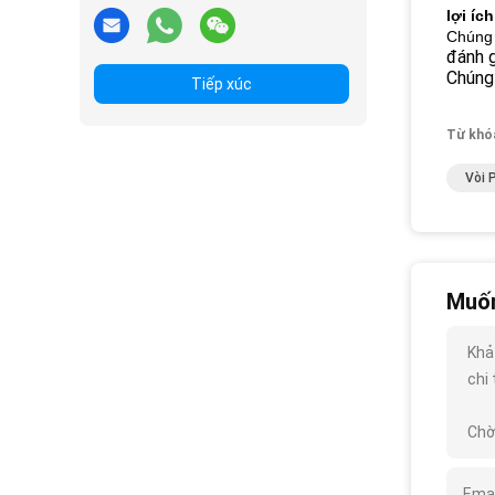
lợi íc
Chúng 
đánh g
Chúng 
Tiếp xúc
Từ khó
Vòi 
Muốn
Khả
chi 
Chờ