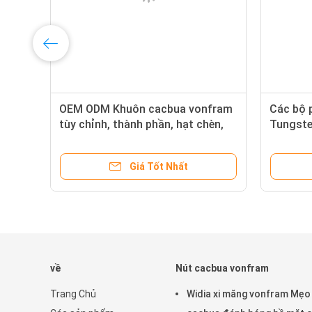
OEM ODM Khuôn cacbua vonfram
Các bộ 
n,
tùy chỉnh, thành phần, hạt chèn,
Tungste
các bộ phận chống mài mòn
Giá Tốt Nhất
về
Nút cacbua vonfram
Trang Chủ
Widia xi măng vonfram Mẹo