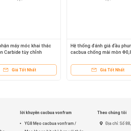
phận máy móc khai thác
Hệ thống đánh giá đầu phu
n Carbide tùy chỉnh
cacbua chống mài mòn Φ0
Tungsten cacbua Die
Giá Tốt Nhất
Giá Tốt Nhất
lời khuyên cacbua vonfram
Theo chúng tôi
YG8 Mẹo cacbua vonfram /
Địa chỉ: Số 88