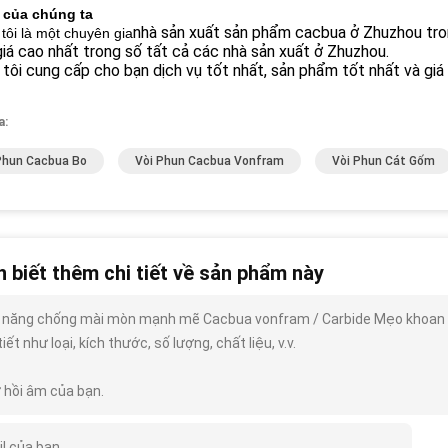
h của chúng ta
nhà sản xuất sản phẩm cacbua ở Zhuzhou tro
tôi là một chuyên gia
iá cao nhất trong số tất cả các nhà sản xuất ở Zhuzhou.
tôi cung cấp cho bạn dịch vụ tốt nhất, sản phẩm tốt nhất và giá 
a:
Phun Cacbua Bo
Vòi Phun Cacbua Vonfram
Vòi Phun Cát Gốm
 biết thêm chi tiết về sản phẩm này
 năng chống mài mòn mạnh mẽ Cacbua vonfram / Carbide Mẹo khoan tùy
tiết như loại, kích thước, số lượng, chất liệu, v.v.
 hồi âm của bạn.