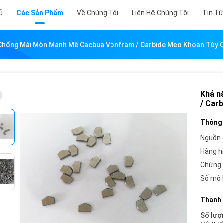
ủ
Các Sản Phẩm
Về Chúng Tôi
Liên Hệ Chúng Tôi
Tin T
Chống Mài Mòn Mạnh Mẽ Cacbua Vonfram / Carbide Mẹo Khoan Tùy C
Khả n
/ Car
Thông 
Nguồn 
Hàng h
Chứng 
Số mô 
Thanh 
Số lượ