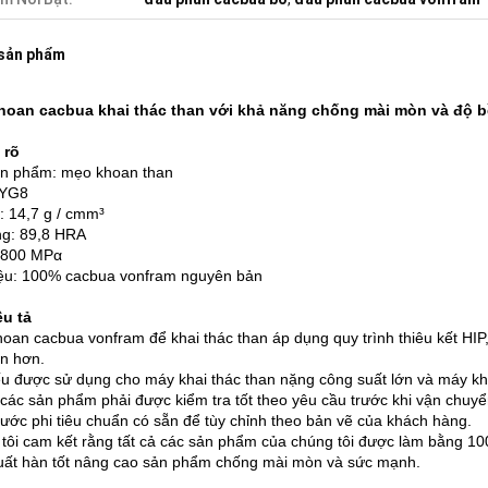
 sản phẩm
hoan cacbua khai thác than với khả năng chống mài mòn và độ 
 rõ
n phẩm: mẹo khoan than
 YG8
: 14,7 g / cmm³
g: 89,8 HRA
2800 MPα
iệu: 100% cacbua vonfram nguyên bản
u tả
oan cacbua vonfram để khai thác than áp dụng quy trình thiêu kết HIP
n hơn.
u được sử dụng cho máy khai thác than nặng công suất lớn và máy kh
 các sản phẩm phải được kiểm tra tốt theo yêu cầu trước khi vận chuyể
hước phi tiêu chuẩn có sẵn để tùy chỉnh theo bản vẽ của khách hàng.
tôi cam kết rằng tất cả các sản phẩm của chúng tôi được làm bằng 10
uất hàn tốt nâng cao sản phẩm chống mài mòn và sức mạnh.