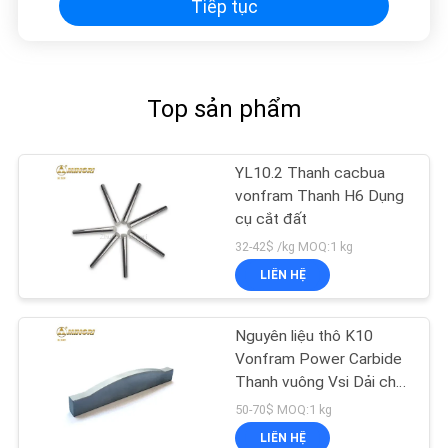
Tiếp tục
Top sản phẩm
YL10.2 Thanh cacbua
vonfram Thanh H6 Dụng
cụ cắt đất
32-42$ /kg MOQ:1 kg
LIÊN HỆ
Nguyên liệu thô K10
Vonfram Power Carbide
Thanh vuông Vsi Dải cho
máy nghiền đá
50-70$ MOQ:1 kg
LIÊN HỆ