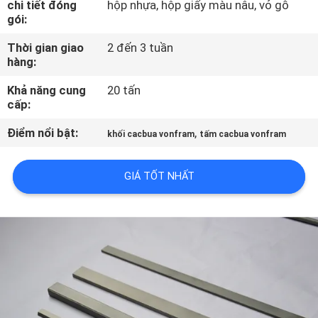
chi tiết đóng
hộp nhựa, hộp giấy màu nâu, vỏ gỗ
THAM
gói:
QUAN
Thời gian giao
2 đến 3 tuần
NHÀ
hàng:
MÁY
Khả năng cung
20 tấn
cấp:
KIỂM
Điểm nổi bật:
,
khối cacbua vonfram
tấm cacbua vonfram
SOÁT
CHẤT
GIÁ TỐT NHẤT
LƯỢNG
LIÊN
HỆ
CHÚNG