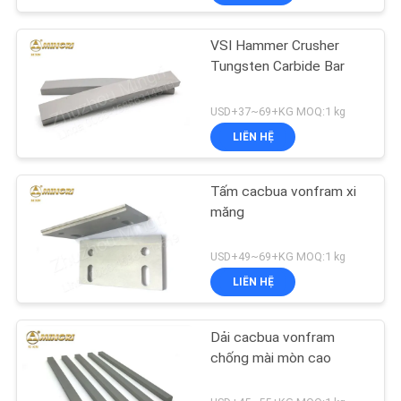
VSI Hammer Crusher
Tungsten Carbide Bar
USD+37~69+KG MOQ:1 kg
LIÊN HỆ
Tấm cacbua vonfram xi
măng
USD+49~69+KG MOQ:1 kg
LIÊN HỆ
Dải cacbua vonfram
chống mài mòn cao