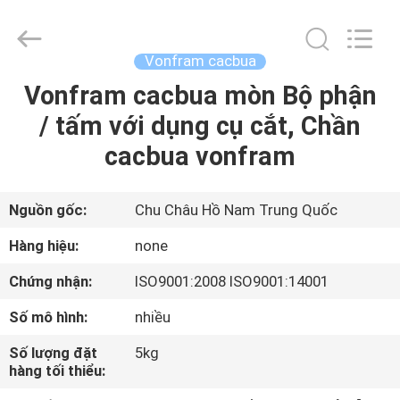
Zhuzhou
Mingri
Cemented
Carbide
Co.,
Vonfram cacbua
Ltd..
All
Vonfram cacbua mòn Bộ phận
TRANG
Rights
Reserved.
/ tấm với dụng cụ cắt, Chần
CHỦ
cacbua vonfram
CÁC
SẢN
Nguồn gốc:
Chu Châu Hồ Nam Trung Quốc
PHẨM
Hàng hiệu:
none
Chứng nhận:
ISO9001:2008 ISO9001:14001
VỀ
Số mô hình:
nhiều
CHÚNG
Số lượng đặt
5kg
TÔI
hàng tối thiểu: