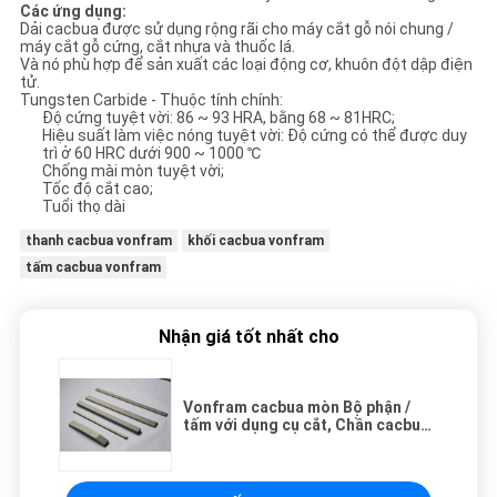
Các ứng dụng:
Dải cacbua được sử dụng rộng rãi cho máy cắt gỗ nói chung /
máy cắt gỗ cứng, cắt nhựa và thuốc lá.
Và nó phù hợp để sản xuất các loại động cơ, khuôn đột dập điện
tử.
Tungsten Carbide - Thuộc tính chính:
Độ cứng tuyệt vời: 86 ~ 93 HRA, bằng 68 ~ 81HRC;
Hiệu suất làm việc nóng tuyệt vời: Độ cứng có thể được duy
trì ở 60 HRC dưới 900 ~ 1000 ℃
Chống mài mòn tuyệt vời;
Tốc độ cắt cao;
Tuổi thọ dài
thanh cacbua vonfram
khối cacbua vonfram
tấm cacbua vonfram
Nhận giá tốt nhất cho
Vonfram cacbua mòn Bộ phận /
tấm với dụng cụ cắt, Chần cacbua
vonfram