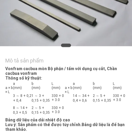
TÔI
TIN
TỨC
YÊU
CẦU
Mô tả sản phẩm
BÁO
Vonfram cacbua mòn Bộ phận / tấm với dụng cụ cắt, Chần
cacbua vonfram
GIÁ
Thông số kỹ thuật:
a
b
L
a
b
L
a × b
(mm)
(mm)
(mm)
a × b
(mm)
(mm)
(mm)
× L
× L
SƠ
3 ～ 8 + 0,2
1 ～ 3 +
330 + 0
14 ～ 34 +
2 ～ 5 +
330 + 0
+ 3.0
+ 3.0
+ 0,4
0,15 + 0,35
0,4 + 0,6
0,15 + 0,35
ĐỒ
8 ～ 14 +
2 ～ 5 +
330 + 0
+ 3.0
0,3 + 0,5
0,15 + 0,35
TRANG
Bảng dữ liệu của dải nhiệt độ cao
Lưu ý: Sản phẩm có thể được tùy chỉnh.Bảng dữ liệu là để bạn
WEB
tham khảo.