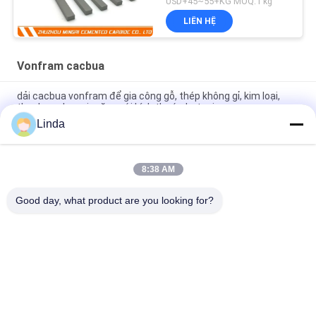
USD+45~55+KG MOQ:1 kg
LIÊN HỆ
Vonfram cacbua
dải cacbua vonfram để gia công gỗ, thép không gỉ, kim loại,
thanh cacbua xi măng với kích thước hạt mịn
Linda
OEM Tungsten Carbide Strips thanh để gia công gang thành
dao cacbua K30 công cụ cắt sắc bén
8:38 AM
Dao dải cacbua vonfram để gia công nhôm, thanh và gang
bằng gỗ cứng
Good day, what product are you looking for?
Danh mục phổ biến
Tất cả
các
Cacbua Vonfram 
Vonfram Cacbua
Chết
Vonfram Cacbua 