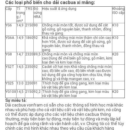
Các loại phổ biến cho dải cacbua xi măng:
Cấp
Tỉ
TRS
Độ
Hiệu suất & ứng dụng
Khoảng
PRIVACY
trọng
cứng
ISO cấp
g /
HRA
cm³
POLICY
YG6
14,9
2150
90
Chống mài mòn tốt, được sử dụng để cắt
K10
gỗ cứng, gỗ nguyên bản, thanh nhôm, đồng
thau và gang.
YG6A
14,9
1860
92
Khả năng chống mài mòn thậm chí còn cao
K10
hơn YG6, được sử dụng để cắt gỗ cứng, gỗ
nguyên bản, thanh nhôm, đồng thau và
gang.
YG8
14,7
2320
89,5
Chống mài mòn và chống mài mòn
K20
cao.Dùng để chế biến gỗ cứng, gỗ mềm, kim
loại đen và kim loại màu.
YS2T
14,5
2350
92
Cacbit cỡ hạt mịn.Khả năng chống mài mòn
cao, độ bền uốn cao, độ bền nhiệt cao.Được
sử dụng để gia công hợp kim chịu lửa, thép
không gỉ và thép mangan cao, v.v.
YS25
13.0
2200
91
Thích hợp để gia công gang, kim loại màu
và vật liệu phi kim loại.
YG10X
14,5
2150
92,2
Thích hợp để gia công gang, kim loại màu
K20
và vật liệu phi kim loại
Sự miêu tả:
Dải cacbua vonfram có sẵn cho các thông số hình học mài khác
nhau và phù hợp cho cả vật liệu cắt và vật liệu phi kim, nó cũng
có thể được áp dụng cho các vật liệu chèn cacbua thông
thường, máy tiện bán tự động, máy tiện tự động và máy lập kế
hoạch để gia công rãnh và vận hành cắt, v.v. Chúng tôi có thể tùy
chỉnh các mô hình khác nhau theo yêu cầu của khách hàng