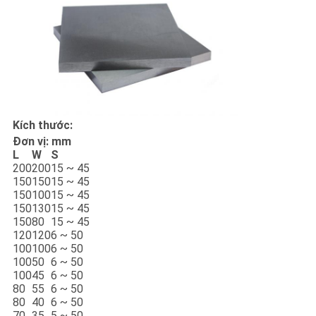
PRIVACY
POLICY
Kích thước:
Đơn vị: mm
L
W
S
200
200
15 ~ 45
150
150
15 ~ 45
150
100
15 ~ 45
150
130
15 ~ 45
150
80
15 ~ 45
120
120
6 ~ 50
100
100
6 ~ 50
100
50
6 ~ 50
100
45
6 ~ 50
80
55
6 ~ 50
80
40
6 ~ 50
70
35
5 ~ 50