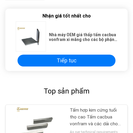
Nhận giá tốt nhất cho
Nhà máy OEM giá thấp tấm cacbua
vonfram xi măng cho các bộ phận
hao mòn
Tiếp tục
Top sản phẩm
Tấm hợp kim cứng tuổi
thọ cao Tấm cacbua
vonfram và các dải cho
công cụ cắt
As per technical requirements MOQ:5kg