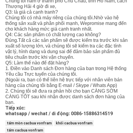
Chúng tôi nằm ở thành phố Chu Châu, tỉnh Hồ Nam, cách
Thượng Hải 4 giờ đi xe,
Q3: là giá cả cạnh tranh?
Chúng tôi có nhà máy riêng của chúng tôi.Nhờ vào hệ
thống sản xuất và phân phối mạnh, Wepromise mang đến
cho khách hàng mức giá cạnh tranh nhất.
Q4: Các sản phẩm có chất lượng cao không?
Đúng.Tất cả các sản phẩm sẽ được kiểm tra trước khi sản
xuất số lượng lớn, và chúng tôi sẽ kiểm tra các đặc tính
vật lý, hình dạng và dung sai để đảm bảo sản phẩm đủ
tiêu chuẩn trước khi vận chuyển.
Q5: Làm thế nào để đặt hàng?
1. Điền vào Danh sách Đơn hàng của bạn trong Hệ thống
Yêu cầu Trực tuyến của chúng tôi.
(Ngoài ra, bạn có thể liên hệ trực tiếp với nhân viên bán
hàng của chúng tôi bằng E-mail / Skype / Whats App)
2. Chúng tôi sẽ đưa ra phản hồi cho bạn CÀNG SỚM
CÀNG TỐT sau khi nhận được danh sách đơn hàng của
bạn.
Tiếp xúc:
whatsapp / wechat / di động: 0086-15886314519
tấm mòn cacbua vonfram
khối cacbua vonfram
tấm cacbua vonfram