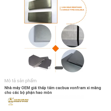
TÔI
TIN
TỨC
YÊU
CẦU
BÁO
GIÁ
Mô tả sản phẩm
SƠ
Nhà máy OEM giá thấp tấm cacbua vonfram xi măng
ĐỒ
cho các bộ phận hao mòn
TRANG
WEB