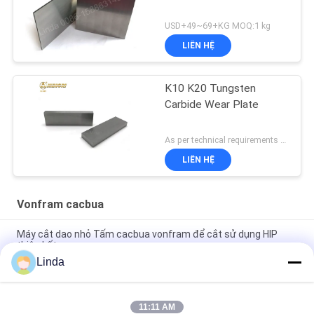
USD+49~69+KG MOQ:1 kg
LIÊN HỆ
K10 K20 Tungsten
Carbide Wear Plate
As per technical requirements MOQ:5kg
LIÊN HỆ
Vonfram cacbua
Máy cắt dao nhỏ Tấm cacbua vonfram để cắt sử dụng HIP
thiêu kết
Linda
YL10.2 Kích thước hạt mịn Vonfram tấm dao nhỏ Dao sắc
cạnh
11:11 AM
Tấm cắt cacbua xi măng chống mài mòn cho máy chế biến gỗ