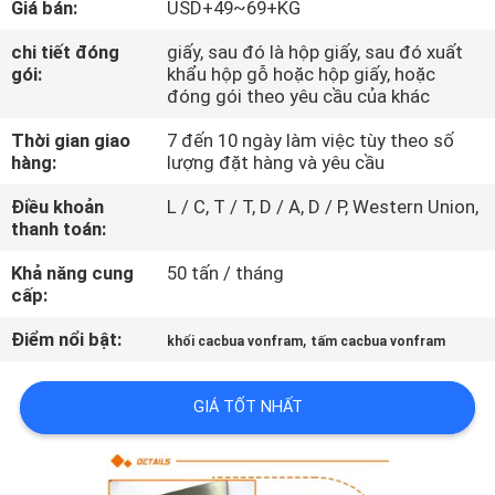
Giá bán:
USD+49~69+KG
THAM
QUAN
chi tiết đóng
giấy, sau đó là hộp giấy, sau đó xuất
gói:
khẩu hộp gỗ hoặc hộp giấy, hoặc
NHÀ
đóng gói theo yêu cầu của khác
MÁY
Thời gian giao
7 đến 10 ngày làm việc tùy theo số
hàng:
lượng đặt hàng và yêu cầu
KIỂM
Điều khoản
L / C, T / T, D / A, D / P, Western Union,
thanh toán:
SOÁT
CHẤT
Khả năng cung
50 tấn / tháng
cấp:
LƯỢNG
Điểm nổi bật:
,
khối cacbua vonfram
tấm cacbua vonfram
LIÊN
GIÁ TỐT NHẤT
HỆ
CHÚNG