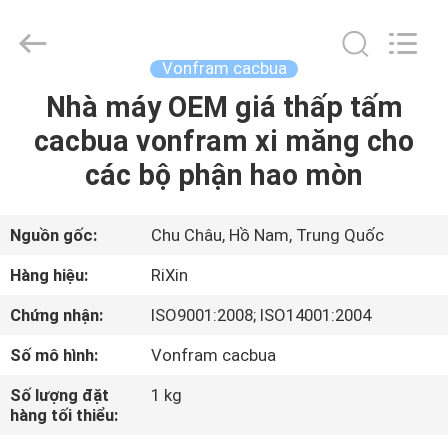
Zhuzhou
Mingri
Cemented
Carbide
Co.,
Vonfram cacbua
Ltd..
All
Nhà máy OEM giá thấp tấm
TRANG
Rights
Reserved.
cacbua vonfram xi măng cho
CHỦ
các bộ phận hao mòn
CÁC
SẢN
Nguồn gốc:
Chu Châu, Hồ Nam, Trung Quốc
PHẨM
Hàng hiệu:
RiXin
Chứng nhận:
ISO9001:2008; ISO14001:2004
VỀ
Số mô hình:
Vonfram cacbua
CHÚNG
Số lượng đặt
1 kg
TÔI
hàng tối thiểu: