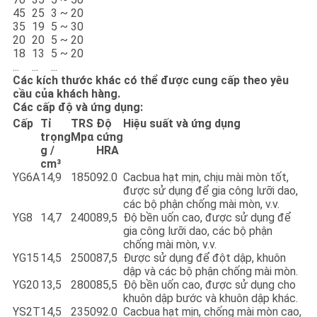
45
25
3 ~ 20
35
19
5 ~ 30
20
20
5 ~ 20
18
13
5 ~ 20
...
...
...
Các kích thước khác có thể được cung cấp theo yêu
cầu của khách hàng.
Các cấp độ và ứng dụng:
Cấp
Tỉ
TRS
Độ
Hiệu suất và ứng dụng
trọng
Mpα
cứng
g /
HRA
cm³
YG6A
14,9
1850
92.0
Cacbua hạt mịn, chịu mài mòn tốt,
được sử dụng để gia công lưỡi dao,
các bộ phận chống mài mòn, v.v.
YG8
14,7
2400
89,5
Độ bền uốn cao, được sử dụng để
gia công lưỡi dao, các bộ phận
chống mài mòn, v.v.
YG15
14,5
2500
87,5
Được sử dụng để đột dập, khuôn
dập và các bộ phận chống mài mòn.
YG20
13,5
2800
85,5
Độ bền uốn cao, được sử dụng cho
khuôn dập bước và khuôn dập khác.
YS2T
14,5
2350
92.0
Cacbua hạt mịn, chống mài mòn cao,