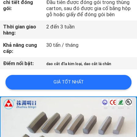
chi tiết đóng
Đầu tiên được đóng gói trong thùng
THAM
gói:
carton, sau đó được gia cố bằng hộp
QUAN
gỗ hoặc giấy để đóng gói bên
NHÀ
Thời gian giao
2 đến 3 tuần
hàng:
MÁY
Khả năng cung
30 tấn / tháng
cấp:
KIỂM
Điểm nổi bật:
,
dao cắt đĩa kim loại
dao cắt lá chắn
SOÁT
CHẤT
GIÁ TỐT NHẤT
LƯỢNG
LIÊN
HỆ
CHÚNG