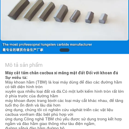
TÔI
TIN
TỨC
YÊU
CẦU
Mô tả sản phẩm
BÁO
Máy cắt tấm chắn cacbua xi măng mặt đất Đối với khoan đá
GIÁ
Sự miêu tả:
Máy khoan hầm (TBM) là loại máy dùng để đào các đường hầm
có tiết diện hình tròn
xuyên qua
nhiều loại đất và đá.Có một lưỡi kiếm hình tròn rất lớn
SƠ
ở phía trước của đường hầm
máy khoan được trang bị
với các loại máy cắt khác nhau, để tăng
ĐỒ
tuổi thọ ổn định và lâu dài hơn
ứng dụng, chúng tôi có nghiên cứu và
phát triển các vật liệu
TRANG
cacbua vonfram đặc biệt phù hợp với
ứng dụng.
Công nghệ TBM chủ yếu được sử dụng trong kết hợp
WEB
ngầm và đào hầm giao thông như tàu điện ngầm,
đường sắt
và đào hầm đường bộ.