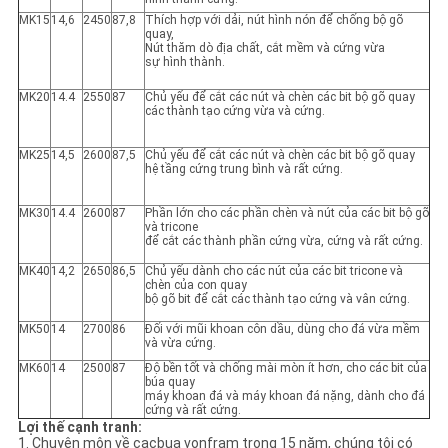
MK15
14,6
2450
87,8
Thích hợp với dải, nút hình nón để chống bộ gõ
quay,
Nút thăm dò địa chất, cắt mềm và cứng vừa
sự hình thành.
MK20
14.4
2550
87
Chủ yếu để cắt các nút và chèn các bit bộ gõ quay
các thành tạo cứng vừa và cứng.
MK25
14,5
2600
87,5
Chủ yếu để cắt các nút và chèn các bit bộ gõ quay
hệ tầng cứng trung bình và rất cứng.
MK30
14.4
2600
87
Phần lớn cho các phần chèn và nút của các bit bộ gõ
và tricone
để cắt các thành phần cứng vừa, cứng và rất cứng.
MK40
14,2
2650
86,5
Chủ yếu dành cho các nút của các bit tricone và
chèn của con quay
bộ gõ bit để cắt các thành tạo cứng và vân cứng.
MK50
14
2700
86
Đối với mũi khoan côn dầu, dùng cho đá vừa mềm
và vừa cứng.
MK60
14
2500
87
Độ bền tốt và chống mài mòn ít hơn, cho các bit của
búa quay
máy khoan đá và máy khoan đá nặng, dành cho đá
cứng và rất cứng.
Lợi thế cạnh tranh:
1. Chuyên môn về cacbua vonfram trong 15 năm, chúng tôi có