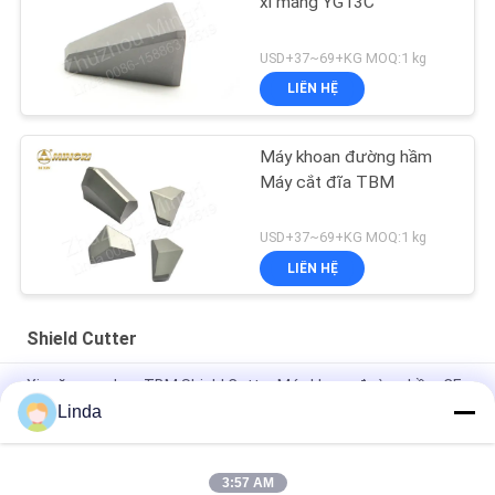
xi măng YG13C
USD+37~69+KG MOQ:1 kg
LIÊN HỆ
Máy khoan đường hầm
Máy cắt đĩa TBM
USD+37~69+KG MOQ:1 kg
LIÊN HỆ
Shield Cutter
Xi măng cacbua TBM Shield Cutter Máy khoan đường hầm CE
và ISO Pass
Linda
Máy cắt tấm chắn cacbua xi măng vonfram
3:57 AM
Xi măng Tungsten Carbide Máy cắt đĩa kim loại TBM cho Máy