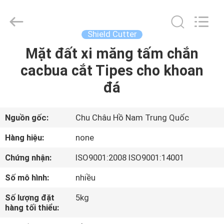
Zhuzhou
Mingri
Cemented
Carbide
Co.,
Shield Cutter
Ltd..
All
Mặt đất xi măng tấm chắn
TRANG
Rights
Reserved.
cacbua cắt Tipes cho khoan
CHỦ
đá
CÁC
SẢN
Nguồn gốc:
Chu Châu Hồ Nam Trung Quốc
PHẨM
Hàng hiệu:
none
Chứng nhận:
ISO9001:2008 ISO9001:14001
VỀ
Số mô hình:
nhiều
CHÚNG
Số lượng đặt
5kg
TÔI
hàng tối thiểu: