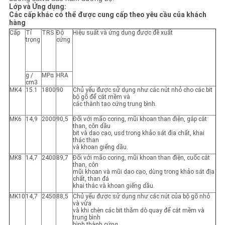
Lớp và Ứng dụng:
Các cấp khác có thể được cung cấp theo yêu cầu của khách
PRIVACY
hàng
Cấp
Tỉ
TRS
Độ
Hiệu suất và ứng dụng được đề xuất
POLICY
trọng
cứng
g /
MPα
HRA
cm3
MK4
15.1
1800
90
Chủ yếu được sử dụng như các nút nhỏ cho các bit
bộ gõ để cắt mềm và
các thành tạo cứng trung bình.
MK6
14,9
2000
90,5
Đối với mão coring, mũi khoan than điện, gắp cắt
than, côn dầu
bit và dao cạo, usd trong khảo sát địa chất, khai
thác than
và khoan giếng dầu.
MK8
14,7
2400
89,7
Đối với mão coring, mũi khoan than điện, cuốc cắt
than, côn
mũi khoan và mũi dao cạo, dùng trong khảo sát địa
chất, than đá
khai thác và khoan giếng dầu.
MK10
14,7
2450
88,5
Chủ yếu được sử dụng như các nút của bộ gõ nhỏ
và vừa
và khi chèn các bit thăm dò quay để cắt mềm và
trung bình
hình thành cứng.