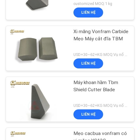
khoan hầm
customized MOQ:1 kg
LIÊN HỆ
Xi măng Vonfram Carbide
Mẹo Máy cắt đĩa TBM
USD+30~62+KG MOQ:Vụ nổ cát
LIÊN HỆ
Máy khoan hầm Tbm
Shield Cutter Blade
USD+30~62+KG MOQ:Vụ nổ cát
LIÊN HỆ
Mẹo cacbua vonfram có