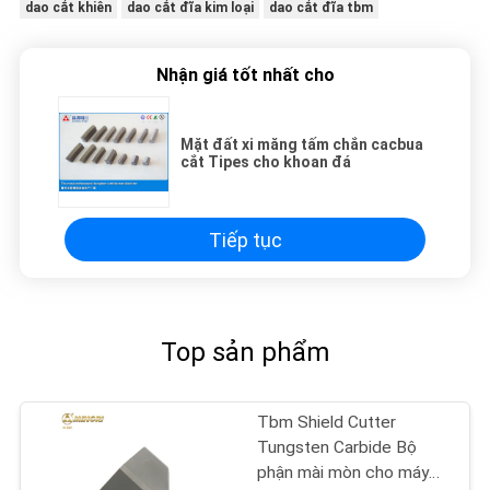
dao cắt khiên
dao cắt đĩa kim loại
dao cắt đĩa tbm
Nhận giá tốt nhất cho
Mặt đất xi măng tấm chắn cacbua
cắt Tipes cho khoan đá
Tiếp tục
Top sản phẩm
Tbm Shield Cutter
Tungsten Carbide Bộ
phận mài mòn cho máy