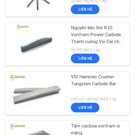
32-42$ /kg MOQ:1 kg
LIÊN HỆ
Nguyên liệu thô K10
Vonfram Power Carbide
Thanh vuông Vsi Dải cho
máy nghiền đá
50-70$ MOQ:1 kg
LIÊN HỆ
VSI Hammer Crusher
Tungsten Carbide Bar
USD+37~69+KG MOQ:1 kg
LIÊN HỆ
Tấm cacbua vonfram xi
măng