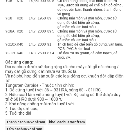
YG6
K10
14,85
1900
90,8
Có khả năng chống mài mòn cao hơn
Mk6, được sử dụng để chế biến gỗ cứng,
gỗ nguyên bản, thanh nhôm, thanh đồng
và gang.
YG8
K20
14,7
1950
89
Chống mài mòn và mài mòn, được sử
dụng để chế biến gỗ cứng,
gỗ mềm và kim loại màu.
YG8A
K20
14,7
2000
89,5
Chống mài mòn và mài mòn, được sử
dụng để chế biến gỗ cứng,
gỗ mềm và kim loại màu.
YG10X
K40
14,5
2000
91
Thích hợp để chế biến gỗ cứng, ván lạng,
PCB, PVC & kim loại
YG12C
K40
14.3
2500
87.4
Để làm rơi đá granit, đá cẩm thạch, đá
cuội, v.v.
Các ứng dụng:
Dải cacbua được sử dụng rộng rãi cho máy cắt gỗ nói chung /
máy cắt gỗ cứng, cắt nhựa và thuốc lá.
Và nó phù hợp để sản xuất các loại động cơ, khuôn đột dập điện
tử.
Tungsten Carbide - Thuộc tính chính:
1. Độ cứng tuyệt vời: 86 ~ 93 HRA, bằng 68 ~ 81HRC;
2. Hiệu suất làm việc nóng tuyệt vời: Độ cứng có thể được duy
trì ở 60 HRC dưới 900 ~ 1000 ℃
3. Khả năng chống mài mòn tuyệt vời;
4. Tốc độ cắt cao;
5. Tuổi thọ dài
thanh cacbua vonfram
khối cacbua vonfram
tấm cacbua vonfram