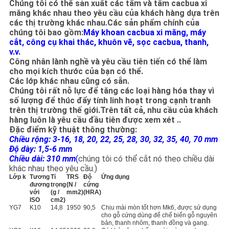
Chúng tôi có thể sản xuất các tấm và tấm cacbua xi
măng khác nhau theo yêu cầu của khách hàng dựa trên
PRIVACY
các thị trường khác nhau.Các sản phẩm chính của
chúng tôi bao gồm:
Máy khoan cacbua xi măng, máy
POLICY
cắt, công cụ khai thác, khuôn vẽ, sọc cacbua, thanh,
v.v.
Công nhân lành nghề và yêu cầu tiên tiến có thể làm
cho mọi kích thước của bạn có thể.
Các lớp khác nhau cũng có sẵn.
Chúng tôi rất nỗ lực để tăng các loại hàng hóa thay vì
số lượng để thúc đẩy tính linh hoạt trong cạnh tranh
trên thị trường thế giới.Trên tất cả, nhu cầu của khách
hàng luôn là yêu cầu đầu tiên được xem xét ..
Đặc điểm kỹ thuật thông thường:
Chiều rộng: 3-16, 18, 20, 22, 25, 28, 30, 32, 35, 40, 70 mm
Độ dày: 1,5-6 mm
Chiều dài: 310 mm
(
chúng tôi có thể cắt nó theo chiều dài
khác nhau theo yêu cầu.)
Lớp k
Tương
Tỉ
TRS
Độ
Ứng dụng
đương
trọng
(N /
cứng
với
(g /
mm2)
(HRA)
ISO
cm2)
YG7
K10
14,8
1950
90,5
Chịu mài mòn tốt hơn Mk6, được sử dụng
cho gỗ cứng dùng để chế biến gỗ nguyên
bản, thanh nhôm, thanh đồng và gang.