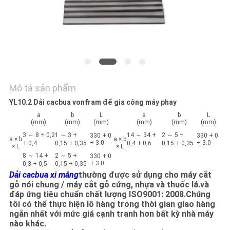
TÔI
TIN
TỨC
YÊU
Mô tả sản phẩm
CẦU
YL10.2 Dải cacbua vonfram để gia công máy phay
a
b
L
a
b
L
BÁO
(mm)
(mm)
(mm)
(mm)
(mm)
(mm)
GIÁ
3 ～ 8 + 0,2
1 ～ 3 +
14 ～ 34 +
2 ～ 5 +
330 + 0
330 + 0
a × b
a × b
+ 3.0
+ 3.0
+ 0,4
0,15 + 0,35
0,4 + 0,6
0,15 + 0,35
× L
× L
8 ～ 14 +
2 ～ 5 +
330 + 0
+ 3.0
0,3 + 0,5
0,15 + 0,35
SƠ
Dải cacbua xi măng
thường được sử dụng cho máy cắt
gỗ nói chung / máy cắt gỗ cứng, nhựa và thuốc lá.và
ĐỒ
đáp ứng tiêu chuẩn chất lượng ISO9001: 2008.Chúng
TRANG
tôi có thể thực hiện lô hàng trong thời gian giao hàng
ngắn nhất với mức giá cạnh tranh hơn bất kỳ nhà máy
WEB
nào khác.