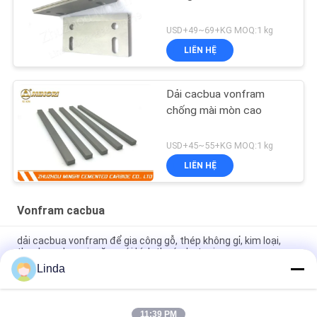
USD+49~69+KG MOQ:1 kg
LIÊN HỆ
Dải cacbua vonfram
chống mài mòn cao
USD+45~55+KG MOQ:1 kg
LIÊN HỆ
Vonfram cacbua
dải cacbua vonfram để gia công gỗ, thép không gỉ, kim loại,
thanh cacbua xi măng với kích thước hạt mịn
Linda
OEM Tungsten Carbide Strips thanh để gia công gang thành
dao cacbua K30 công cụ cắt sắc bén
11:39 PM