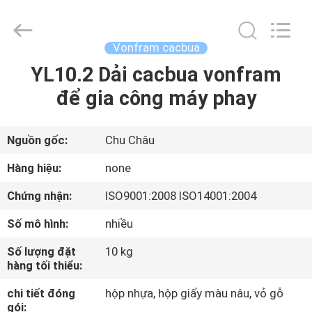
Zhuzhou
Mingri
Cemented
Carbide
Co.,
Vonfram cacbua
Ltd..
All
YL10.2 Dải cacbua vonfram
TRANG
Rights
Reserved.
để gia công máy phay
CHỦ
CÁC
Nguồn gốc:
Chu Châu
SẢN
Hàng hiệu:
none
PHẨM
Chứng nhận:
ISO9001:2008 ISO14001:2004
Số mô hình:
nhiều
VỀ
Số lượng đặt
10 kg
CHÚNG
hàng tối thiểu:
TÔI
chi tiết đóng
hộp nhựa, hộp giấy màu nâu, vỏ gỗ
gói: