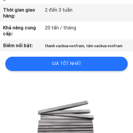
THAM
Thời gian giao
2 đến 3 tuần
QUAN
hàng:
NHÀ
Khả năng cung
20 tấn / tháng
cấp:
MÁY
Điểm nổi bật:
,
thanh cacbua vonfram
tấm cacbua vonfram
KIỂM
SOÁT
GIÁ TỐT NHẤT
CHẤT
LƯỢNG
LIÊN
HỆ
CHÚNG